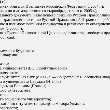
г.);
инениями при Президенте Российской Федерации (с 2004 г.);
 и по взаимодействию со старообрядчеством (с 2005 г.);
ального документа, излагающего позицию Русской Православной
 выражающего позицию Русской Православной Церкви по проблем
е и взаимоотношениям государства и религиозных объединений 
 (с 2006 г.);
ния Русской Православной Церкви о достоинстве, свободе и пра
08 года).
кадемии в Будапеште;
й академии;
азии;
не Университет) ПВО Сухопутных войск;
ловесности;
 гуманитарных наук (с 2003 г. — Общественная Российская акад
ого университета Перуджи (Италия);
академии Варшавы (Польша);
ого университета;
тета;
го социального университета;
ского института имени адмирала Федора Ушакова;
овесности;