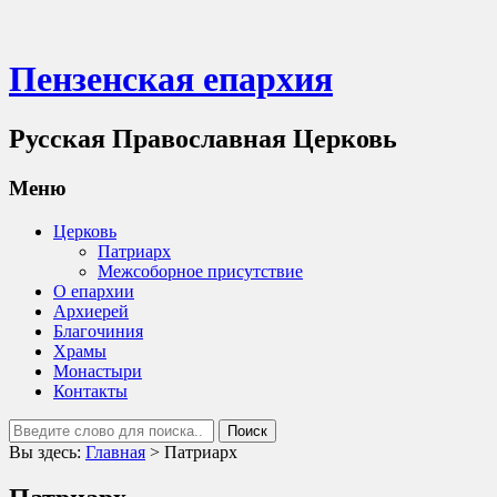
Пензенская епархия
Русская Православная Церковь
Меню
Церковь
Патриарх
Межсоборное присутствие
О епархии
Архиерей
Благочиния
Храмы
Монастыри
Контакты
Вы здесь:
Главная
>
Патриарх