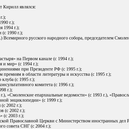
т Кирилл являлся:
.);
90 г.);
 1994 г.);
с 1990 г.);
 г.) Всемирного русского народного собора, председателем Смоленс
тыря» на Первом канале (с 1994 г.);
 мир» (с 1994 г.);
нениями при Президенте РФ (с 1995 г.);
премиям в области литературы и искусства (с 1995 г.);
луба (с 1995 г.);
сультативного комитета (с 1996 г.);
8 г.);
.), «Смоленские епархиальные ведомости» (с 1993 г.), «Правосл
ной энциклопедии» (с 1999 г.);
с 2002 г.);
(с 2002 г.);
(с 2003 г.);
кой Православной Церкви с Министерством иностранных дел Рос
 совета СНГ (с 2004 г.);