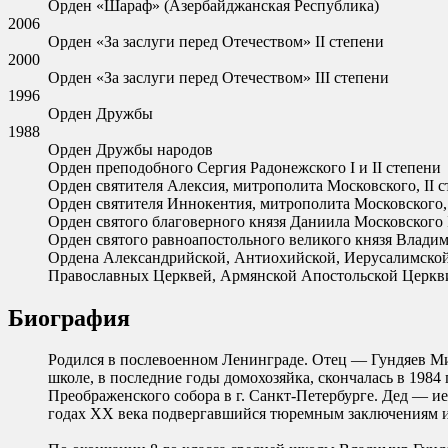
Орден «Шараф» (Азербайджанская Республика)
2006
Орден «За заслуги перед Отечеством» II степени
2000
Орден «За заслуги перед Отечеством» III степени
1996
Орден Дружбы
1988
Орден Дружбы народов
Орден преподобного Сергия Радонежского I и II степени
Орден святителя Алексия, митрополита Московского, II 
Орден святителя Иннокентия, митрополита Московского, 
Орден святого благоверного князя Даниила Московского 
Орден святого равноапостольного великого князя Владим
Ордена Александрийской, Антиохийской, Иерусалимской,
Православных Церквей, Армянской Апостольской Церкв
Биография
Родился в послевоенном Ленинграде. Отец — Гундяев Мих
школе, в последние годы домохозяйка, скончалась в 198
Преображенского собора в г. Санкт-Петербурге. Дед — ие
годах ХХ века подвергавшийся тюремным заключениям и