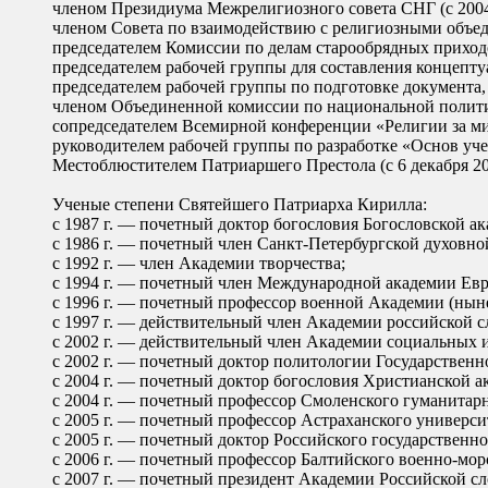
членом Президиума Межрелигиозного совета СНГ (с 2004 
членом Совета по взаимодействию с религиозными объед
председателем Комиссии по делам старообрядных приходов
председателем рабочей группы для составления концепту
председателем рабочей группы по подготовке документа,
членом Объединенной комиссии по национальной политик
сопредседателем Всемирной конференции «Религии за мир»
руководителем рабочей группы по разработке «Основ уче
Местоблюстителем Патриаршего Престола (с 6 декабря 20
Ученые степени Святейшего Патриарха Кирилла:
с 1987 г. — почетный доктор богословия Богословской а
с 1986 г. — почетный член Санкт-Петербургской духовно
с 1992 г. — член Академии творчества;
с 1994 г. — почетный член Международной академии Евр
с 1996 г. — почетный профессор военной Академии (ны
с 1997 г. — действительный член Академии российской с
с 2002 г. — действительный член Академии социальных и
с 2002 г. — почетный доктор политологии Государственн
с 2004 г. — почетный доктор богословия Христианской 
с 2004 г. — почетный профессор Смоленского гуманитарн
с 2005 г. — почетный профессор Астраханского универси
с 2005 г. — почетный доктор Российского государственно
с 2006 г. — почетный профессор Балтийского военно-мор
с 2007 г. — почетный президент Академии Российской сл