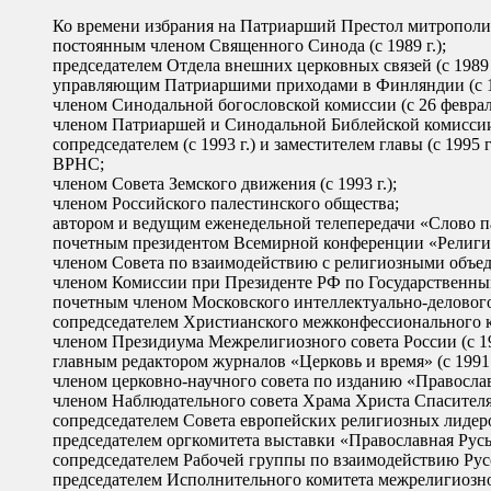
Ко времени избрания на Патриарший Престол митрополи
постоянным членом Священного Синода (с 1989 г.);
председателем Отдела внешних церковных связей (с 1989 г
управляющим Патриаршими приходами в Финляндии (с 19
членом Синодальной богословской комиссии (с 26 февраля
членом Патриаршей и Синодальной Библейской комиссии (
сопредседателем (с 1993 г.) и заместителем главы (с 1995
ВРНС;
членом Совета Земского движения (с 1993 г.);
членом Российского палестинского общества;
автором и ведущим еженедельной телепередачи «Слово пас
почетным президентом Всемирной конференции «Религия и
членом Совета по взаимодействию с религиозными объеди
членом Комиссии при Президенте РФ по Государственным 
почетным членом Московского интеллектуально-делового к
сопредседателем Христианского межконфессионального кон
членом Президиума Межрелигиозного совета России (с 199
главным редактором журналов «Церковь и время» (с 1991 г
членом церковно-научного совета по изданию «Православ
членом Наблюдательного совета Храма Христа Спасителя (
сопредседателем Совета европейских религиозных лидеров 
председателем оргкомитета выставки «Православная Русь» 
сопредседателем Рабочей группы по взаимодействию Русс
председателем Исполнительного комитета межрелигиозного