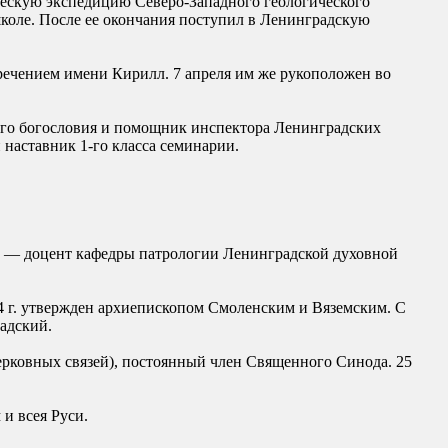
ческую экспедицию Северо-Западного геологического
 школе. После ее окончания поступил в Ленинградскую
речением имени Кирилл. 7 апреля им же рукоположен во
кого богословия и помощник инспектора Ленинградских
наставник 1-го класса семинарии.
гг. — доцент кафедры патрологии Ленинградской духовной
984 г. утвержден архиепископом Смоленским и Вяземским. С
адский.
ерковных связей), постоянный член Священного Синода. 25
и всея Руси.