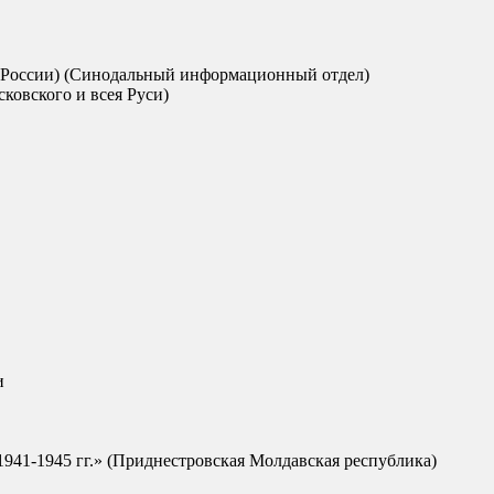
 по России) (Синодальный информационный отдел)
ковского и всея Руси)
и
941-1945 гг.» (Приднестровская Молдавская республика)