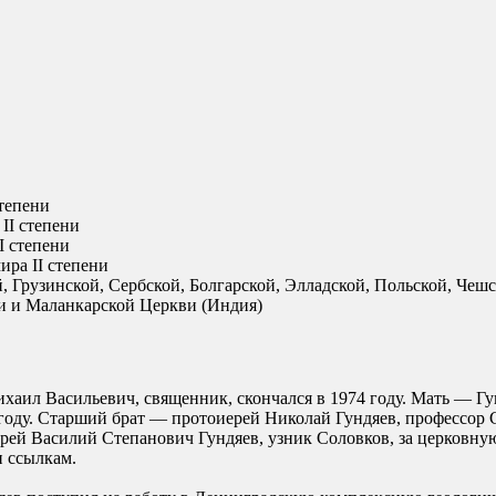
степени
II степени
I степени
ира II степени
 Грузинской, Сербской, Болгарской, Элладской, Польской, Чеш
и и Маланкарской Церкви (Индия)
аил Васильевич, священник, скончался в 1974 году. Мать — Гу
4 году. Старший брат — протоиерей Николай Гундяев, профессор
рей Василий Степанович Гундяев, узник Соловков, за церковную д
 ссылкам.