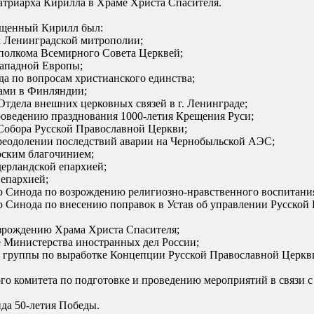
Патриарха Кирилла в Храме Христа Спасителя.
ященный Кирилл был:
та Ленинградской митрополии;
сполкома Всемирного Совета Церквей;
Западной Европы;
а по вопросам христианского единства;
ами в Финляндии;
 Отдела внешних церковных связей в г. Ленинграде;
проведению празднования 1000-летия Крещения Руси;
 Собора Русской Православной Церкви;
преодолении последствий аварии на Чернобыльской АЭС;
рским благочинием;
дерландской епархией;
 епархией;
го Синода по возрождению религиозно-нравственного воспитания
го Синода по внесению поправок в Устав об управлении Русско
озрождению Храма Христа Спасителя;
е Министерства иностранных дел России;
ей группы по выработке Концепции Русской Православной Церк
ого комитета по подготовке и проведению мероприятий в связи
нда 50-летия Победы.