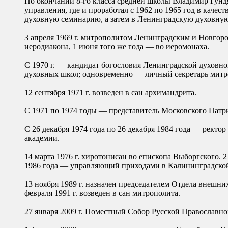
По окончании 8-го класса средней школы Владимир Гунд
управления, где и проработал с 1962 по 1965 год в каче
духовную семинарию, а затем в Ленинградскую духовную 
3 апреля 1969 г. митрополитом Ленинградским и Новгор
иеродиакона, 1 июня того же года — во иеромонаха.
С 1970 г. — кандидат богословия Ленинградской духовн
духовных школ; одновременно — личный секретарь митро
12 сентября 1971 г. возведен в сан архимандрита.
С 1971 по 1974 годы — представитель Московского Патр
С 26 декабря 1974 года по 26 декабря 1984 года — рект
академии.
14 марта 1976 г. хиротонисан во епископа Выборгского. 
1986 года — управляющий приходами в Калининградской
13 ноября 1989 г. назначен председателем Отдела внешн
февраля 1991 г. возведен в сан митрополита.
27 января 2009 г. Поместный Собор Русской Православн