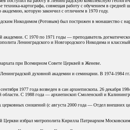
яев поступил на работу в Ленинградскую комплексную геологи
стве техника-картографа, совмещая работу с обучением в средней
академию, которую закончил с отличием в 1970 году.
одским Никодимом (Ротовым) был пострижен в монашество с на
ой академии. С 1970 по 1971 годы — преподаватель догматичес
полита Ленинградского и Новгородского Никодима и классный 
иархата при Всемирном Совете Церквей в Женеве.
ор Ленинградской духовной академии и семинарии. В 1974-1984 
2 сентября 1977 года возведен в сан архиепископа. 26 декабря 1
 области. С 1988 года — архиепископ Смоленский и Калинингр
их церковных сношений (с августа 2000 года — Отдел внешних ц
ой Церкви избрал митрополита Кирилла Патриархом Московским 