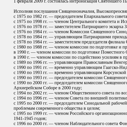
1 февраля 2009 г. состоялась интронизация Святейшего 
Исполняя послушания Священноначалия, Высокопреосв
с 1975 по 1982 гг. — председателем Епархиального сове
с 1975 по 1998 гг. — членом Центрального комитета и И
с 1976 по 1978 гг. — заместителем Патриаршего экзарха 
с 1976 по 1984 гг. — членом Комиссии Священного Синод
c 1978 по 1984 гг. — управляющим Патриаршими приход
с 1978 по 1984 гг. — заместителем председателя филиала
с 1980 по 1988 гг. — членом комиссии по подготовке и 
в 1990 г. — членом комиссии по подготовке Поместного
в 1990 г. — членом комиссии по содействию усилиям в 
с 1989 по 1996 гг. — управляющим Православным Венге
с 1990 по 1991 гг. — временно управляющим Гаагско-Ни
с 1990 по 1993 гг. — временно управляющим Корсунской
с 1990 по 1993 гг. — председателем комиссии Священно
с 1990 по 2000 гг. — председателем комиссии Священно
Архиерейском Соборе в 2000 году;
с 1994 по 2002 гг. — членом Общественного совета по в
с 1994 по 1996 гг. — членом Совета по внешней политик
с 1995 по 2000 гг. — председателем Синодальной рабоч
проблемам современного общества в целом;
с 1995 по 1999 гг. — членом Российского организационн
1941-1945 годов;
с 1996 по 2000 гг. — членом Наблюдательного совета Фо